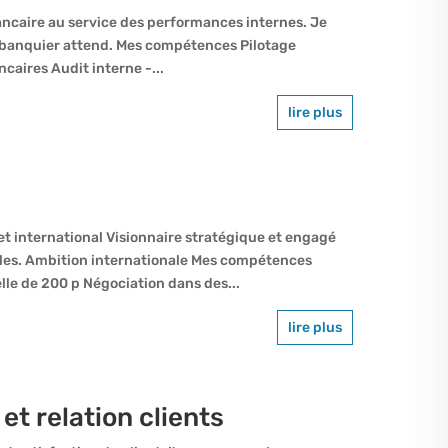
ancaire au service des performances internes. Je
un banquier attend. Mes compétences Pilotage
caires Audit interne -...
lire plus
t international Visionnaire stratégique et engagé
bles. Ambition internationale Mes compétences
le de 200 p Négociation dans des...
lire plus
et relation clients