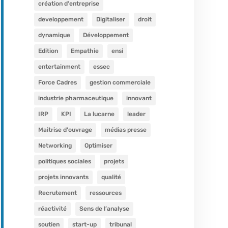
création d'entreprise
developpement
Digitaliser
droit
dynamique
Développement
Edition
Empathie
ensi
entertainment
essec
Force Cadres
gestion commerciale
industrie pharmaceutique
innovant
IRP
KPI
La lucarne
leader
Maitrise d'ouvrage
médias presse
Networking
Optimiser
politiques sociales
projets
projets innovants
qualité
Recrutement
ressources
réactivité
Sens de l’analyse
soutien
start-up
tribunal