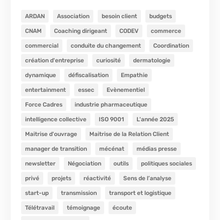
ARDAN
Association
besoin client
budgets
CNAM
Coaching dirigeant
CODEV
commerce
commercial
conduite du changement
Coordination
création d'entreprise
curiosité
dermatologie
dynamique
défiscalisation
Empathie
entertainment
essec
Evènementiel
Force Cadres
industrie pharmaceutique
intelligence collective
ISO 9001
L'année 2025
Maitrise d'ouvrage
Maitrise de la Relation Client
manager de transition
mécénat
médias presse
newsletter
Négociation
outils
politiques sociales
privé
projets
réactivité
Sens de l’analyse
start-up
transmission
transport et logistique
Télétravail
témoignage
écoute