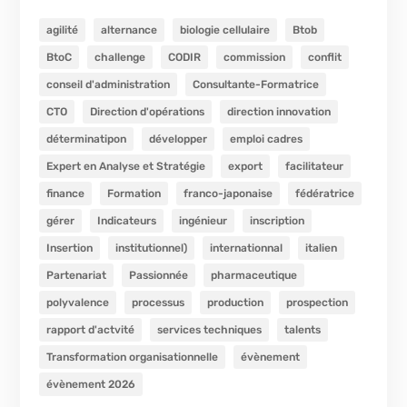
agilité
alternance
biologie cellulaire
Btob
BtoC
challenge
CODIR
commission
conflit
conseil d'administration
Consultante-Formatrice
CTO
Direction d'opérations
direction innovation
déterminatipon
développer
emploi cadres
Expert en Analyse et Stratégie
export
facilitateur
finance
Formation
franco-japonaise
fédératrice
gérer
Indicateurs
ingénieur
inscription
Insertion
institutionnel)
internationnal
italien
Partenariat
Passionnée
pharmaceutique
polyvalence
processus
production
prospection
rapport d'actvité
services techniques
talents
Transformation organisationnelle
évènement
évènement 2026