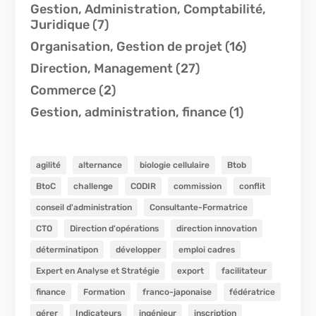
Gestion, Administration, Comptabilité,
Juridique
(7)
Organisation, Gestion de projet
(16)
Direction, Management
(27)
Commerce
(2)
Gestion, administration, finance
(1)
agilité
alternance
biologie cellulaire
Btob
BtoC
challenge
CODIR
commission
conflit
conseil d'administration
Consultante-Formatrice
CTO
Direction d'opérations
direction innovation
déterminatipon
développer
emploi cadres
Expert en Analyse et Stratégie
export
facilitateur
finance
Formation
franco-japonaise
fédératrice
gérer
Indicateurs
ingénieur
inscription