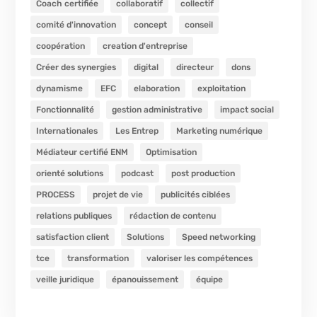
Coach certifiée
collaboratif
collectif
comité d'innovation
concept
conseil
coopération
creation d'entreprise
Créer des synergies
digital
directeur
dons
dynamisme
EFC
elaboration
exploitation
Fonctionnalité
gestion administrative
impact social
Internationales
Les Entrep
Marketing numérique
Médiateur certifié ENM
Optimisation
orienté solutions
podcast
post production
PROCESS
projet de vie
publicités ciblées
relations publiques
rédaction de contenu
satisfaction client
Solutions
Speed networking
tce
transformation
valoriser les compétences
veille juridique
épanouissement
équipe