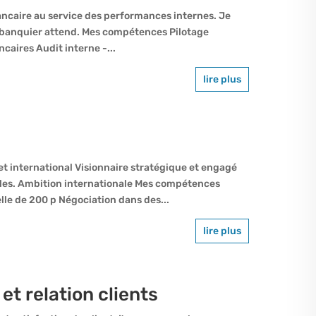
ancaire au service des performances internes. Je
un banquier attend. Mes compétences Pilotage
caires Audit interne -...
lire plus
t international Visionnaire stratégique et engagé
bles. Ambition internationale Mes compétences
le de 200 p Négociation dans des...
lire plus
et relation clients