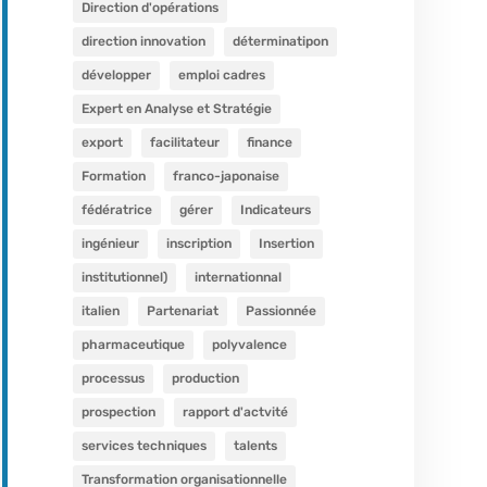
Direction d'opérations
direction innovation
déterminatipon
développer
emploi cadres
Expert en Analyse et Stratégie
export
facilitateur
finance
Formation
franco-japonaise
fédératrice
gérer
Indicateurs
ingénieur
inscription
Insertion
institutionnel)
internationnal
italien
Partenariat
Passionnée
pharmaceutique
polyvalence
processus
production
prospection
rapport d'actvité
services techniques
talents
Transformation organisationnelle