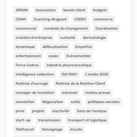
ARDAN
Association
besoin client
budgets
CNAM
Coaching dirigeant
CODEV
commerce
commercial
conduite du changement
Coordination
création d'entreprise
curiosité
dermatologie
dynamique
défiscalisation
Empathie
entertainment
essec
Evènementiel
Force Cadres
industrie pharmaceutique
intelligence collective
ISO 9001
L'année 2025
Maitrise d'ouvrage
Maitrise de la Relation Client
manager de transition
mécénat
médias presse
newsletter
Négociation
outils
politiques sociales
privé
projets
réactivité
Sens de l’analyse
start-up
transmission
transport et logistique
Télétravail
témoignage
écoute