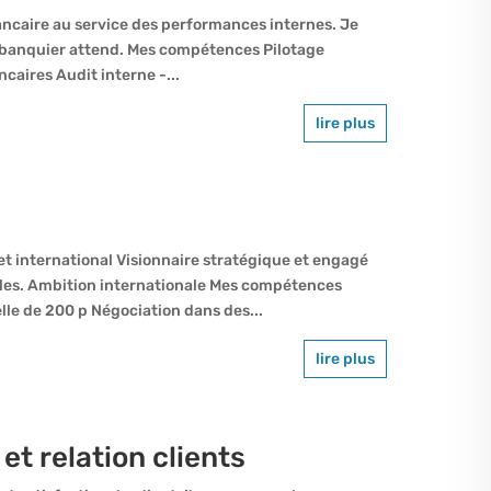
ancaire au service des performances internes. Je
un banquier attend. Mes compétences Pilotage
caires Audit interne -...
lire plus
t international Visionnaire stratégique et engagé
bles. Ambition internationale Mes compétences
le de 200 p Négociation dans des...
lire plus
et relation clients