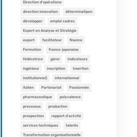
Direction d'opérations
direction innovation
déterminatipon
développer
emploi cadres
Expert en Analyse et Stratégie
export
facilitateur
finance
Formation
franco-japonaise
fédératrice
gérer
Indicateurs
ingénieur
inscription
Insertion
institutionnel)
internationnal
italien
Partenariat
Passionnée
pharmaceutique
polyvalence
processus
production
prospection
rapport d'actvité
services techniques
talents
Transformation organisationnelle