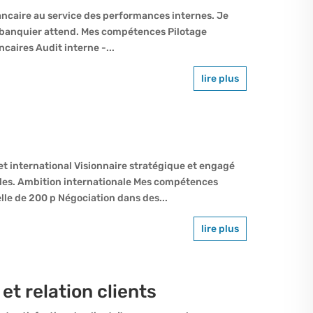
ancaire au service des performances internes. Je
un banquier attend. Mes compétences Pilotage
caires Audit interne -...
lire plus
t international Visionnaire stratégique et engagé
bles. Ambition internationale Mes compétences
le de 200 p Négociation dans des...
lire plus
et relation clients