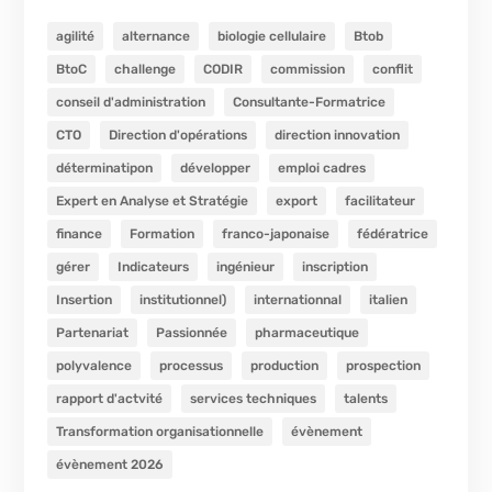
agilité
alternance
biologie cellulaire
Btob
BtoC
challenge
CODIR
commission
conflit
conseil d'administration
Consultante-Formatrice
CTO
Direction d'opérations
direction innovation
déterminatipon
développer
emploi cadres
Expert en Analyse et Stratégie
export
facilitateur
finance
Formation
franco-japonaise
fédératrice
gérer
Indicateurs
ingénieur
inscription
Insertion
institutionnel)
internationnal
italien
Partenariat
Passionnée
pharmaceutique
polyvalence
processus
production
prospection
rapport d'actvité
services techniques
talents
Transformation organisationnelle
évènement
évènement 2026