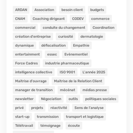
ARDAN
Association
besoin client
budgets
CNAM
Coaching dirigeant
CODEV
commerce
commercial
conduite du changement
Coordination
création d'entreprise
curiosité
dermatologie
dynamique
défiscalisation
Empathie
entertainment
essec
Evènementiel
Force Cadres
industrie pharmaceutique
intelligence collective
ISO 9001
L'année 2025
Maitrise d'ouvrage
Maitrise de la Relation Client
manager de transition
mécénat
médias presse
newsletter
Négociation
outils
politiques sociales
privé
projets
réactivité
Sens de l’analyse
start-up
transmission
transport et logistique
Télétravail
témoignage
écoute