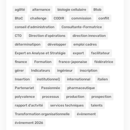
agilité
alternance
biologie cellulaire
Btob
BtoC
challenge
CODIR
commission
conflit
conseil d'administration
Consultante-Formatrice
CTO
Direction d'opérations
direction innovation
déterminatipon
développer
emploi cadres
Expert en Analyse et Stratégie
export
facilitateur
finance
Formation
franco-japonaise
fédératrice
gérer
Indicateurs
ingénieur
inscription
Insertion
institutionnel)
internationnal
italien
Partenariat
Passionnée
pharmaceutique
polyvalence
processus
production
prospection
rapport d'actvité
services techniques
talents
Transformation organisationnelle
évènement
évènement 2026