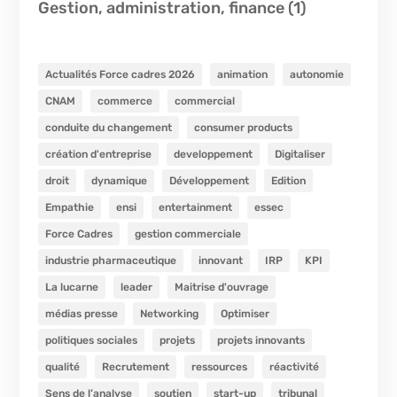
Gestion, administration, finance
(1)
Actualités Force cadres 2026
animation
autonomie
CNAM
commerce
commercial
conduite du changement
consumer products
création d'entreprise
developpement
Digitaliser
droit
dynamique
Développement
Edition
Empathie
ensi
entertainment
essec
Force Cadres
gestion commerciale
industrie pharmaceutique
innovant
IRP
KPI
La lucarne
leader
Maitrise d'ouvrage
médias presse
Networking
Optimiser
politiques sociales
projets
projets innovants
qualité
Recrutement
ressources
réactivité
Sens de l’analyse
soutien
start-up
tribunal