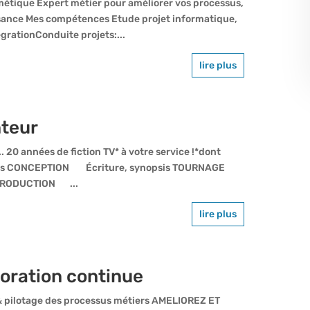
smétique Expert métier pour améliorer vos processus,
ssance Mes compétences Etude projet informatique,
égrationConduite projets:...
lire plus
nteur
 20 années de fiction TV* à votre service !*dont
ences CONCEPTION Écriture, synopsis TOURNAGE
T PRODUCTION ...
lire plus
ioration continue
& pilotage des processus métiers AMELIOREZ ET