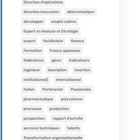
Direction d'opérations
direction innovation
déterminatipon
développer
emploi cadres
Expert en Analyse et Stratégie
export
facilitateur
finance
Formation
franco-japonaise
fédératrice
gérer
Indicateurs
ingénieur
inscription
Insertion
institutionnel)
internationnal
italien
Partenariat
Passionnée
pharmaceutique
polyvalence
processus
production
prospection
rapport d'actvité
services techniques
talents
Transformation organisationnelle