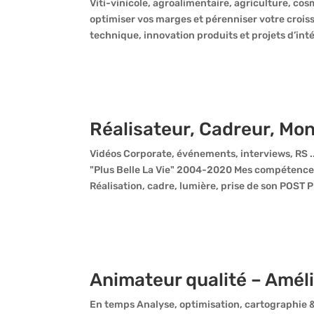
Viti-vinicole, agroalimentaire, agriculture, co
optimiser vos marges et pérenniser votre croi
technique, innovation produits et projets d’int
Réalisateur, Cadreur, Mo
Vidéos Corporate, événements, interviews, RS ...
"Plus Belle La Vie" 2004-2020 Mes compét
Réalisation, cadre, lumière, prise de son POS
Animateur qualité – Amél
En temps Analyse, optimisation, cartographie 